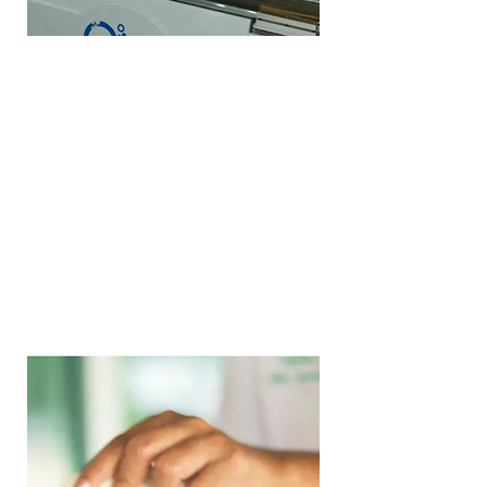
Oxigenoterapia
Hiperbárica
Procedimento que, por meio de
inalação de oxigênio 100% puro, em
Oxigenoterapia
Hiperbárica
ambiente fechado e com pressão
superior a pressão atmosférica,
possibilita o tratamento de diversas
doenças.