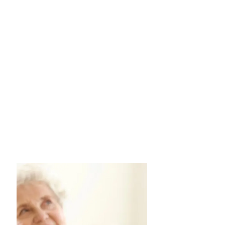
Transdisciplinar
Prevenimos, diagnosticamos e
tratamos feridas complexas a partir
das mais avançadas terapias e
tecnologias, e atendimento
transdisciplinar com médico
especializado em Medicina
Hiperbárica, enfermeira especializada
em Estomaterapia e enfermeiro
especializado em Dermatologia.