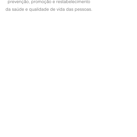
prevenção, promoção e restabelecimento
da saúde e qualidade de vida das pessoas.
Atendimento
Transdisciplinar
As
Clínicas Epitheli
são especializadas no
tratamento de
lesões, traumas e feridas
de difícil cicatrização por meio de