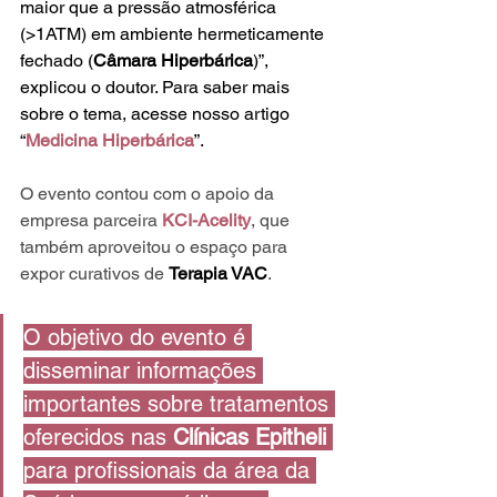
maior que a pressão atmosférica 
(>1ATM) em ambiente hermeticamente 
fechado (
Câmara Hiperbárica
)”, 
explicou o doutor. Para saber mais 
sobre o tema, acesse nosso artigo 
“
Medicina Hiperbárica
”.
O evento contou com o apoio da 
empresa parceira 
KCI-Acelity
, que 
também aproveitou o espaço para 
expor curativos de 
Terapia VAC
.
O objetivo do evento é 
disseminar informações 
importantes sobre tratamentos 
oferecidos nas 
Clínicas Epitheli
para profissionais da área da 