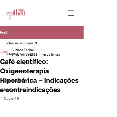
Post
Todas as Notícias
ClÍnicas Epitheli
Todas as Notícias
17 de fev. de 2023
1 min de leitura
Café científico:
Oxigenoterapia
Oxigenoterapia
Curiosidades
Hiperbárica – Indicações
Orientações
e contraindicações
Institucional
Covid-19