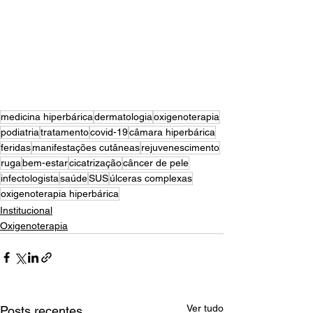
medicina hiperbárica
dermatologia
oxigenoterapia
podiatria
tratamento
covid-19
câmara hiperbárica
feridas
manifestações cutâneas
rejuvenescimento
ruga
bem-estar
cicatrização
câncer de pele
infectologista
saúde
SUS
úlceras complexas
oxigenoterapia hiperbárica
Institucional
Oxigenoterapia
Ver tudo
Posts recentes