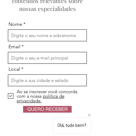
conteúdos relevantes sobre
Oxigenoterapia
sessão de
nossas especialidades
Hiperbárica no pós-
Oxigenoterapia
operatório de cirurgias
Hiperbárica?
estéticas e reparadoras
Nome
Email
Local
Ao se inscrever você concorda
com a nossa
política de
privacidade.
QUERO RECEBER
Olá, tudo bem?