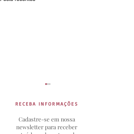
RECEBA INFORMAÇÕES
Cadastre-se em nossa
newsletter para receber
A eficácia da
Como é a prime